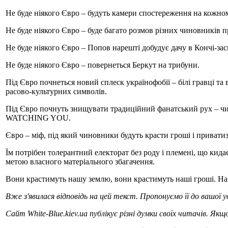
Не буде ніякого Євро – будуть камери спостереження на кожному
Не буде ніякого Євро – буде багато розмов різних чиновників пр
Не буде ніякого Євро – Попов нарешті добудує дачу в Кончі-зас
Не буде ніякого Євро – повернеться Беркут на трибуни.
Під Євро почнеться новий сплеск українофобії – білі гравці та
расово-культурних символів.
Під Євро почнуть знищувати традиційний фанатський рух – чи
WATCHING YOU.
Євро – міф, під який чиновники будуть красти гроші і приватиз
Їм потрібен толерантний електорат без роду і племені, що кидає
метою власного матеріального збагачення.
Вони крастимуть нашу землю, вони крастимуть наші гроші. Н
Вже з'явилася відповідь на цей текст. Пропонуємо її до вашої у
Сайт White-Blue.kiev.ua публікує різні думки своїх читачів. Якщ