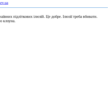
ev.ua
аївних підліткових ілюзій. Це добре. Ілюзії треба вбивати.
ю клоуна.