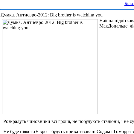
Біло
Думка. Антиєвро-2012: Big brother is watching you
Наївна підлітков
МакДональдс, ліб
Розкрадуть чиновники всі гроші, не побудують стадіони, і не бу
Не буде ніякого Євро – будуть приватизовані Содом і Гоморра з