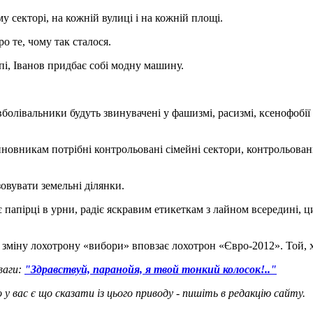
 секторі, на кожній вулиці і на кожній площі.
о те, чому так сталося.
пі, Іванов придбає собі модну машину.
 вболівальники будуть звинувачені у фашизмі, расизмі, ксенофобії
новникам потрібні контрольовані сімейні сектори, контрольова
овувати земельні ділянки.
 папірці в урни, радіє яскравим етикеткам з лайном всередині, ци
а зміну лохотрону «вибори» вповзає лохотрон «Євро-2012». Т
ваги:
"Здравствуй, паранойя, я твой тонкий колосок!.."
о у вас є що сказати із цього приводу - пишіть в редакцію сайту.