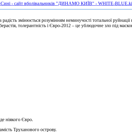
-Сині - сайт вболівальників "ДИНАМО КИЇВ" - WHITE-BLUE.ki
а радість змінюється розумінням неминучості тотальної руйнації н
ерастія, толерантність і Євро-2012 – це ублюдочне зло під маско
де ніякого Євро.
амість Труханового острову.