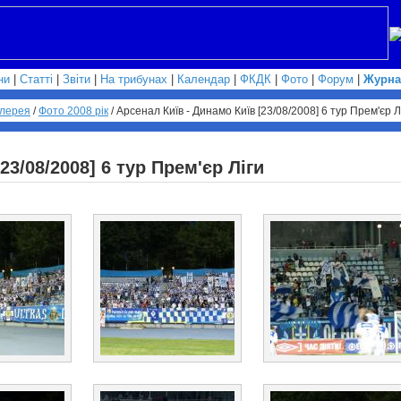
ни
|
Статті
|
Звіти
|
На трибунах
|
Календар
|
ФКДК
|
Фото
|
Форум
|
Журна
лерея
/
Фото 2008 рік
/
Арсенал Київ - Динамо Київ [23/08/2008] 6 тур Прем'єр Л
23/08/2008] 6 тур Прем'єр Ліги