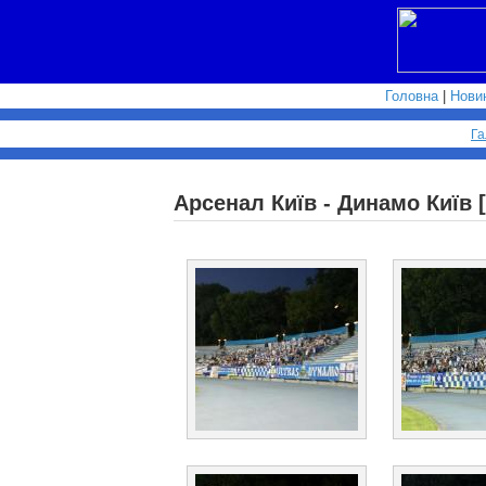
Головна
|
Нови
Га
Арсенал Київ - Динамо Київ [