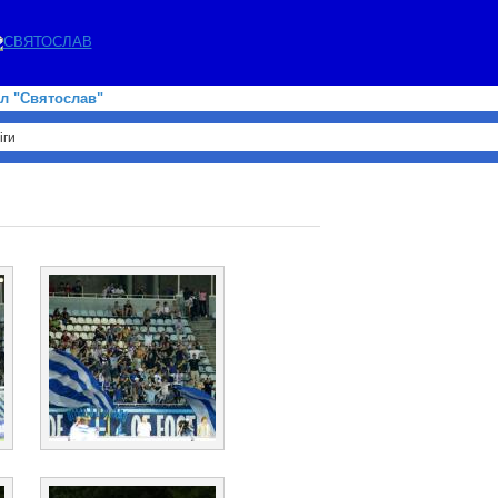
л "Святослав"
іги