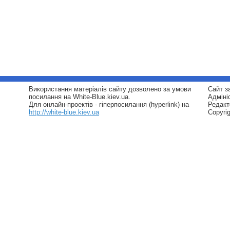
Використання матеріалів сайту дозволено за умови
Сайт з
посилання на White-Blue.kiev.ua.
Адміні
Для онлайн-проектів - гіперпосилання (hyperlink) на
Редакт
http://white-blue.kiev.ua
Copyri