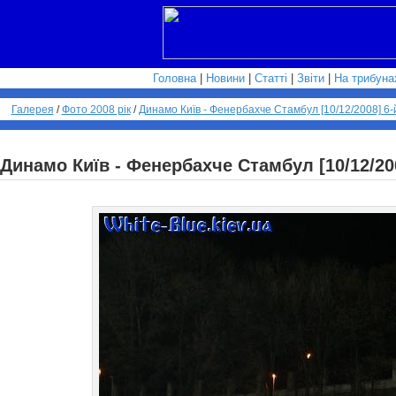
Головна
|
Новини
|
Статті
|
Звіти
|
На трибуна
Галерея
/
Фото 2008 рік
/
Динамо Київ - Фенербахче Стамбул [10/12/2008] 6-й
Динамо Київ - Фенербахче Стамбул [10/12/200