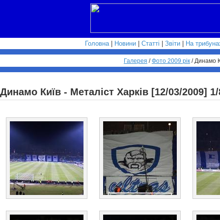
Головна
|
Новини
|
Статті
|
Звіти
|
На трибуна
Галерея
/
Фото 2009 рік
/
Динамо К
Динамо Київ - Металіст Харків [12/03/2009] 1