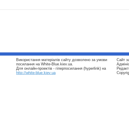
Використання матеріалів сайту дозволено за умови
Сайт з
посилання на White-Blue.kiev.ua.
Адміні
Для онлайн-проектів - гіперпосилання (hyperlink) на
Редакт
http://white-blue.kiev.ua
Copyri