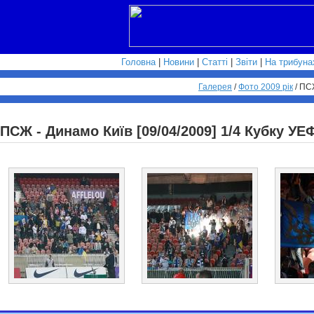
Головна
|
Новини
|
Статті
|
Звіти
|
На трибуна
Галерея
/
Фото 2009 рік
/
ПСЖ
ПСЖ - Динамо Київ [09/04/2009] 1/4 Кубку УЕ