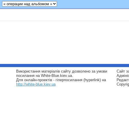
Використання матеріалів сайту дозволено за умови
Сайт з
посилання на White-Blue.kiev.ua.
Адміні
Для онлайн-проектів - гіперпосилання (hyperlink) на
Редакт
http://white-blue.kiev.ua
Copyri