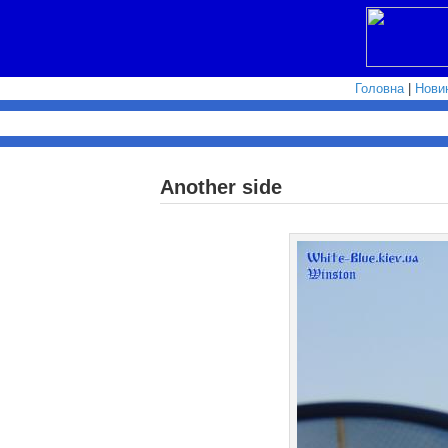
Головна
|
Нови
Another side