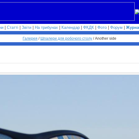
ни
|
Статті
|
Звіти
|
На трибунах
|
Календар
|
ФКДК
|
Фото
|
Форум
|
Журна
Галерея
/
Шпалери для робочого столу
/
Another side