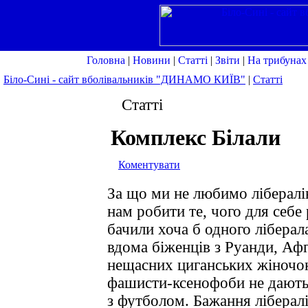
Головна
|
Новини
|
Статті
|
Звіти
|
На трибунах
Біло-Сині - сайт вболівальників "ДИНАМО КИЇВ"
|
Статті
Статті
Комплекс Білали
Коментувати
За що ми не любимо лібералів
нам робити те, чого для себе
бачили хоча б одного ліберал
вдома біженців з Руанди, Афг
нещасних циганських жіночок
фашисти-ксенофоби не дають 
з футболом. Бажання лібералі