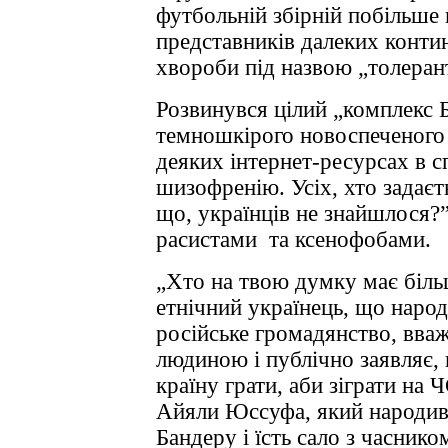
футбольній збірній побільше 
представників далеких контин
хвороби під назвою „толерант
Розвинувся цілий „комплекс
темношкірого новоспеченого 
деяких інтернет-ресурсах в 
шизофренію. Усіх, хто задає
що, українців не знайшлося?
расистами та ксенофобами.
„Хто на твою думку має біль
етнічний українець, що народ
російське громадянство, вва
людиною і публічно заявляє,
країну грати, аби зіграти на 
Айяли Юссуфа, який народивс
Бандеру і їсть сало з часнико