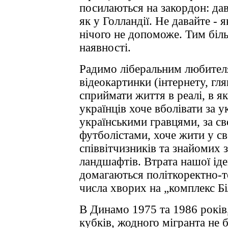
посилаються на закордон: дав
як у Голландії. Не давайте - 
нічого не допоможе. Тим біль
наявності.
Радимо ліберальним любителя
відеокартинки (інтернету, гл
сприймати життя в реалі, в я
українців хоче вболівати за у
українськими гравцями, за св
футболістами, хоче жити у сво
співвітчизників та знайомих 
ландшафтів. Втрата нашої іде
домагаються політкоректно-то
числа хворих на „комплекс Бі
В Динамо 1975 та 1986 років
кубків, жодного мігранта не 