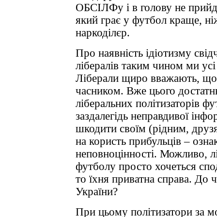
ОБСІЛФу і в голову не прийде
який грає у футбол краще, ні
наркоділєр.
Про наявність ідіотизму свід
лібералів таким чином ми усі 
Ліберали щиро вважають, що б
часником. Вже цього достатн
ліберальних політизаторів ф
заздалегідь неправдивої інфо
шкодити своїм (рідним, друзя
на користь прибульців – озна
неповноцінності. Можливо, л
футболу просто хочеться спо
то їхня приватна справа. До 
України?
При цьому політизатори за 