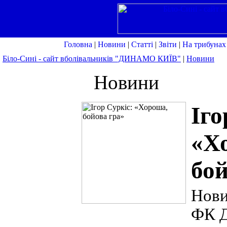
Головна
|
Новини
|
Статті
|
Звіти
|
На трибунах
Біло-Сині - сайт вболівальників "ДИНАМО КИЇВ"
|
Новини
Новини
Іго
«Х
бой
Нов
ФК 