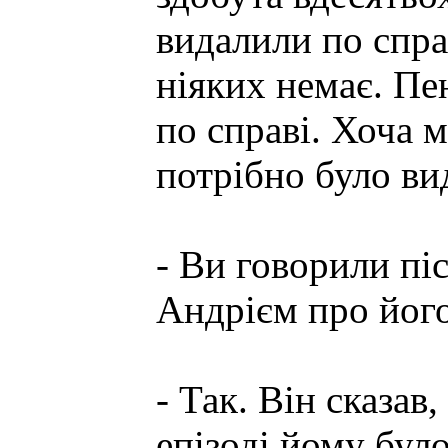
видалили по спра
ніяких немає. Пе
по справі. Хоча м
потрібно було ви
- Ви говорили піс
Андрієм про йог
- Так. Він сказав
епізоді йому бул