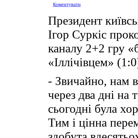
Коментувати
Президент київс
Ігор Суркіс прок
каналу 2+2 гру «б
«Іллічівцем» (1:0
- Звичайно, нам 
через два дні на 
сьогодні була хо
Тим і цінна пере
здобута вдесятьо