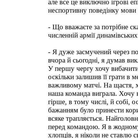
але все це виключно ігрові е
неспортивну поведінку мови 
- Що вважаєте за потрібне ска
численній армії динамівських
- Я дуже засмучений через по
вчора й сьогодні, я думав ви
У першу чергу хочу вибачит
оскільки залишив її грати в 
важливому матчі. На щастя, х
наша команда виграла. Хочу 
гірше, в тому числі, й собі, 
бажанням було принести кори
всяке трапляється. Найголов
перед командою. Я в жодному
хлопців, я ніколи не ставлю с