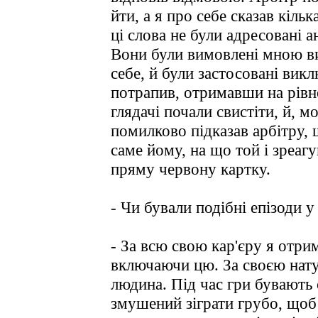
йти, а я про себе сказав кіль
ці слова не були адресовані а
Вони були вимовлені мною в
себе, й були застосовані викл
потрапив, отримавши на рівн
глядачі почали свистіти, й, м
помилково підказав арбітру, 
саме йому, на що той і зреаг
пряму червону картку.
- Чи бували подібні епізоди у
- За всю свою кар'єру я отри
включаючи цю. За своєю нату
людина. Під час гри бувають 
змушений зіграти грубо, щоб