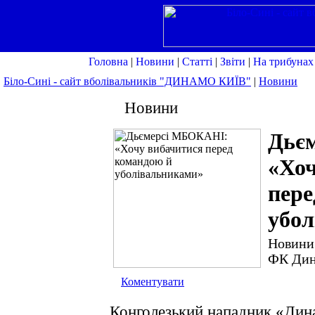
Головна
|
Новини
|
Статті
|
Звіти
|
На трибунах
Біло-Сині - сайт вболівальників "ДИНАМО КИЇВ"
|
Новини
Новини
Дьє
«Хоч
пере
убо
Новини
ФК Ди
Коментувати
Конголезький нападник «Дин