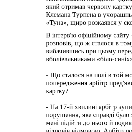
який отримав червону картку
Клемана Турпена в учорашнь
«Туна», щиро розкаявся у ск
В інтерв'ю офіційному сайту
розповів, що ж сталося в том
вибачившись при цьому пере
вболівальниками «біло-синіх
- Що сталося на полі в той м
попередження арбітр пред'яв
картку?
- На 17-й хвилині арбітр зуп
порушення, яке справді було з
мені підійти до нього й подив
відповів відмовою. Арбітр по